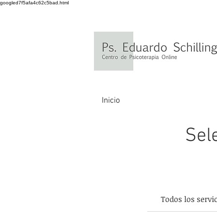
googled7f5afa4c62c5bad.html
Inicio
Sel
Todos los servi