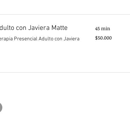
dulto con Javiera Matte
45 min
50.000
$50.000
erapia Presencial Adulto con Javiera
pesos
chilenos