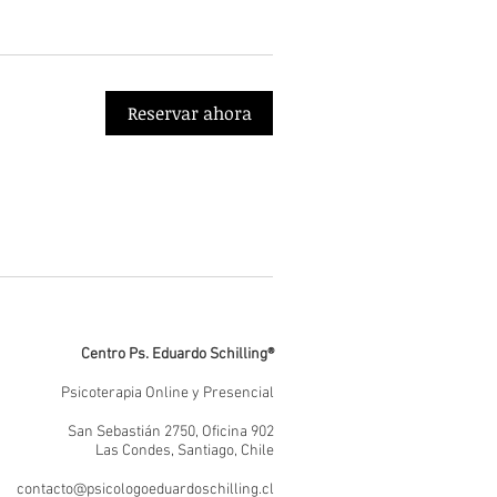
Reservar ahora
Centro Ps. Eduardo Schilling®
Psicoterapia Online y Presencial
San Sebastián 2750, Oficina 902
Las Condes, Santiago, Chile
contacto@psicologoeduardoschilling.cl