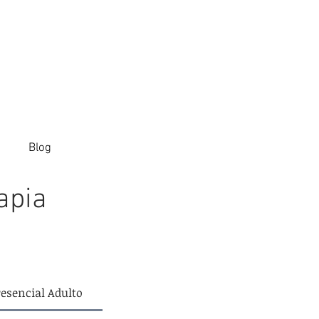
Blog
apia
resencial Adulto