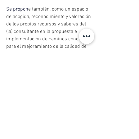
Se
 propon
e también, como un espacio 
de acogida, reconocimiento y valoración 
de los propios recursos y saberes del 
(la) consultante en la propuesta e 
implementación de caminos concretos 
para el mejoramiento de la calidad de 
vida y bienestar personal y relacional.
Áreas de Experiencia del Terapeuta:
Ansiedad y Estrés, Depresión,
Problemas de Autoestima, Dificultades
en las Relaciones Interpersonales,
Trauma y Estrés Post-Traumático, Duelo
y Pérdida, Identidad y Autoconocimiento,
Orientación Sexual e Identidad de
Género, Desarrollo Personal
Tipos de terapia que realiza: Adultos y
Familia.