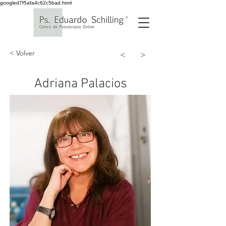
googled7f5afa4c62c5bad.html
< Volver
<
>
Adriana Palacios