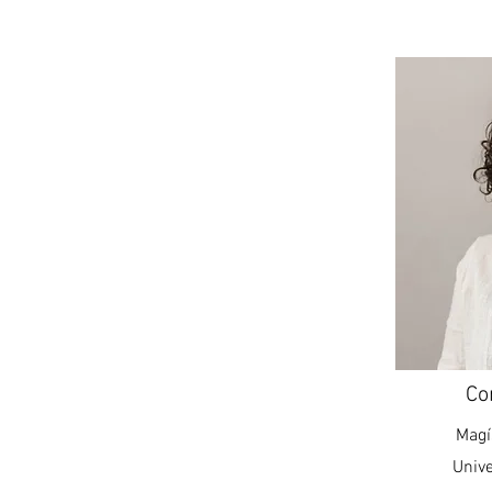
Co
Magí
Univ