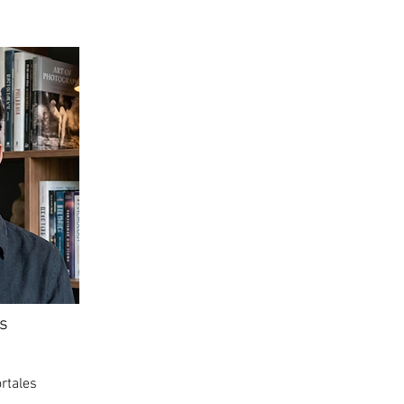
s
rtales