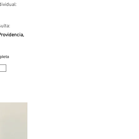
dividual:
ulta:
Providencia,
pleta