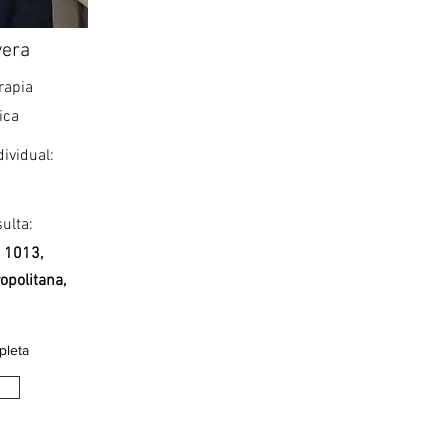
vera
rapia
ica
dividual:
ulta:
. 1013,
opolitana,
pleta