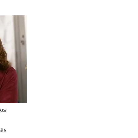
ios
ile