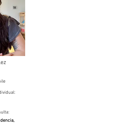
lez
ile
dividual:
ulta:
dencia,