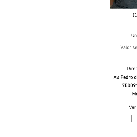
C
Un
Valor se
Dire
Av. Pedro d
750091
Me
Ver