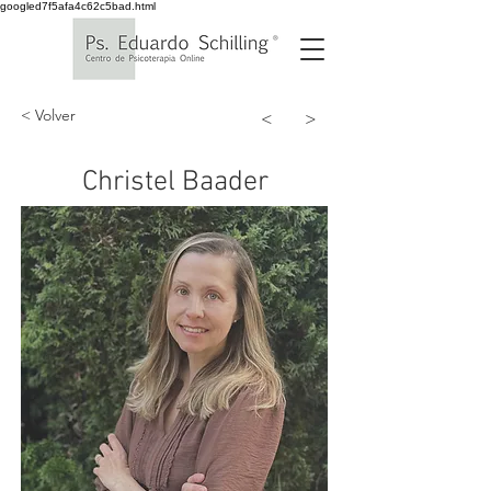
googled7f5afa4c62c5bad.html
< Volver
<
>
Christel Baader