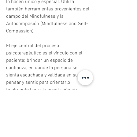
lo hacen único y especial. Utiliza 
también herramientas provenientes del 
campo del Mindfulness y la 
Autocompasión (Mindfulness and Self- 
Compassion). 
El eje central del proceso 
psicoterapéutico es el vínculo con el 
paciente; brindar un espacio de 
confianza, en dónde la persona se 
sienta escuchada y validada en su 
pensar y sentir, para orientarlo 
finalmente hacia la aceptación y/o 
comprensión de su propia existencia, y 
lograr desde ahí, aliviar su malestar y 
que logre una vida más plena.
Áreas de Experiencia del Terapeuta:
Ansiedad y Estrés, Depresión,