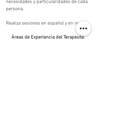
necesidades y particularidades de cada 
persona. 
Realiza sesiones en español y en inglés
.
Áreas de Experiencia del Terapeuta:
Ansiedad y Estrés, Depresión,
Problemas de Autoestima, Dificultades
en las Relaciones Interpersonales,
Trauma y Estrés Post-Traumático,
Trastornos de Personalidad, Obsesiones
y Compulsiones, Duelo y Pérdida,
Identidad y Autoconocimiento,
Orientación Sexual e Identidad de
Género, Problemas Sexuales, Desarrollo
Personal, Fobias
Tipos de terapia que realiza: Adultos y
de Pareja.