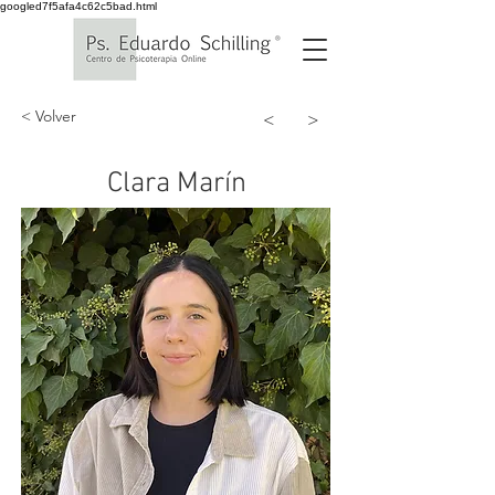
googled7f5afa4c62c5bad.html
< Volver
<
>
Clara Marín