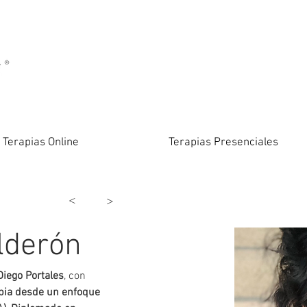
Terapias Online
Terapias Presenciales
<
>
lderón
Diego Portales
, con 
apia desde un enfoque 