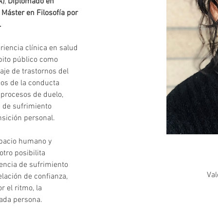
A)
, 
Diplomado en 
 
Máster en Filosofía por 
.
iencia clínica en salud 
bito público como 
aje de trastornos del 
nos de la conducta 
, procesos de duelo, 
s de sufrimiento 
nsición personal.
spacio humano y 
otro posibilita 
encia de sufrimiento 
Val
elación de confianza, 
 el ritmo, la 
cada persona.