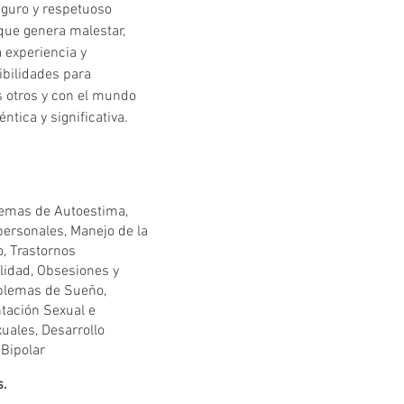
eguro y respetuoso 
que genera malestar, 
 experiencia y 
ibilidades para 
s otros y con el mundo 
tica y significativa.
lemas de Autoestima,
rpersonales, Manejo de la
o, Trastornos
lidad, Obsesiones y
oblemas de Sueño,
ntación Sexual e
uales, Desarrollo
 Bipolar
s.