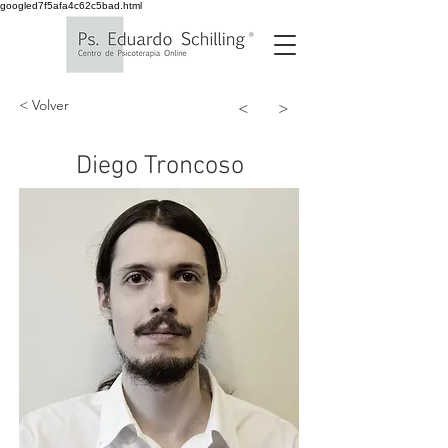
googled7f5afa4c62c5bad.html
< Volver
<
>
Diego Troncoso