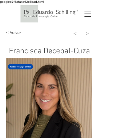
googled7f5afa4c62c5bad.html
< Volver
<
>
Francisca Decebal-Cuza