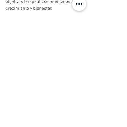
objetivos terapéuticos orientados al 
crecimiento y bienestar.
Áreas de Experiencia del Terapeuta:
Ansiedad y Estrés, Depresión,
Problemas de Autoestima, Dificultades
en las Relaciones Interpersonales,
Trauma y Estrés Post-Traumático,
Trastornos Alimenticios, Duelo y Pérdida,
Identidad y Autoconocimiento,
Desarrollo Personal, Fobias
Tipos de terapia que realiza: Adultos y
Adolescentes.
Centro Ps. Eduardo Schilling®
Psicoterapia Online y Presencial