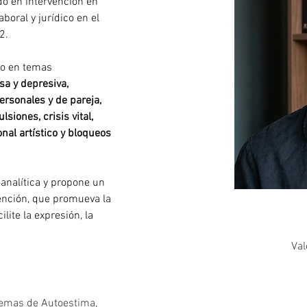
do en intervención en 
aboral y jurídico en el 
2.
do en temas 
sa y depresiva, 
ersonales y de pareja, 
siones, crisis vital, 
onal artístico y bloqueos 
analítica y propone un 
ención, que promueva la 
lite la expresión, la 
Val
lemas de Autoestima,