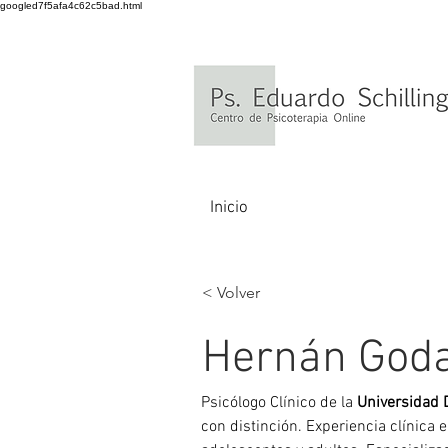
googled7f5afa4c62c5bad.html
Inicio
< Volver
Hernán God
Psicólogo Clínico de la 
Universidad 
con distinción. Experiencia clínica 