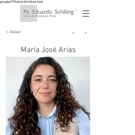
googled7f5afa4c62c5bad.html
< Volver
<
>
María José Arias