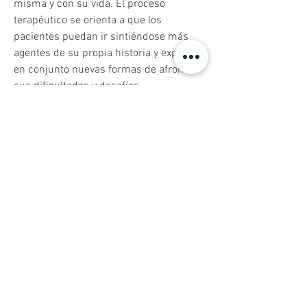
misma y con su vida. El proceso 
terapéutico se orienta a que los 
pacientes puedan ir sintiéndose más 
agentes de su propia historia y explorar 
en conjunto nuevas formas de afrontar 
sus dificultades y desafíos.
Áreas de Experiencia del Terapeuta:
Ansiedad y Estrés, Depresión,
Problemas de Autoestima, Dificultades
en las Relaciones Interpersonales,
Trauma y Estrés Post-Traumático, Duelo
y Pérdida, Problemas de Sueño,
Problemas de Atención y Concentración,
Identidad y Autoconocimiento,
Desarrollo Personal
Tipos de terapia que realiza: Adultos.