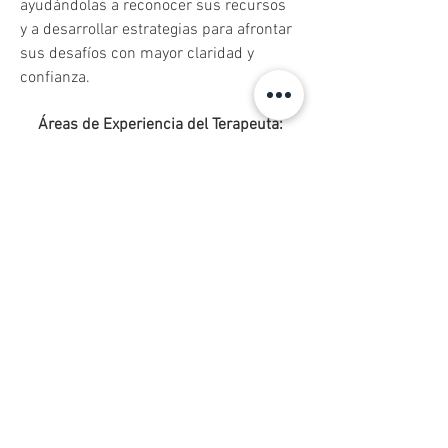
ayudándolas a reconocer sus recursos 
y a desarrollar estrategias para afrontar 
sus desafíos con mayor claridad y 
confianza.
Áreas de Experiencia del Terapeuta:
Ansiedad y Estrés, Depresión,
Problemas de Autoestima, Dificultades
en las Relaciones Interpersonales,
Manejo de la Ira, Trauma y Estrés Post-
Traumático, Trastornos de Personalidad,
Duelo y Pérdida, Problemas de Atención
y Concentración, Identidad y
Autoconocimiento, Orientación Sexual e
Identidad de Género, Desarrollo
Personal, Trastorno Afectivo Bipolar
Tipos de terapia que realiza: Adultos y
Adolescentes.