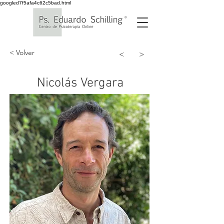
googled7f5afa4c62c5bad.html
< Volver
<
>
Nicolás Vergara