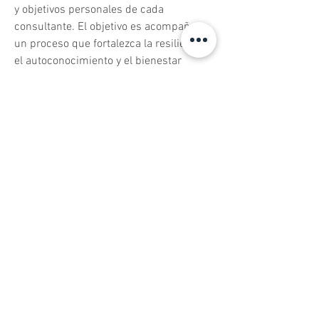
y objetivos personales de cada 
consultante. El objetivo es acompañar 
un proceso que fortalezca la resiliencia, 
el autoconocimiento y el bienestar 
psicológico integral, considerando 
siempre la identidad, historia y contexto 
único de cada persona.
Áreas de Experiencia del Terapeuta:
Ansiedad y Estrés, Depresión,
Problemas de Autoestima, Dificultades
en las Relaciones Interpersonales,
Trauma y Estrés Post-Traumático,
Trastornos de Personalidad, Obsesiones
y Compulsiones, Duelo y Pérdida,
Problemas de Sueño, Problemas de
Atención y Concentración, Identidad y
Autoconocimiento, Orientación Sexual e
Identidad de Género, Desarrollo