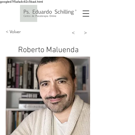
googled7f5afa4c62c5bad.html
< Volver
<
>
Roberto Maluenda