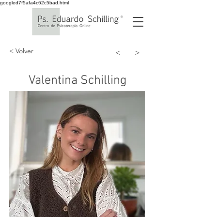
googled7f5afa4c62c5bad.html
< Volver
<
>
Valentina Schilling