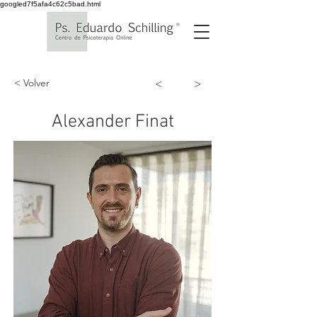
googled7f5afa4c62c5bad.html
< Volver
<
>
Alexander Finat