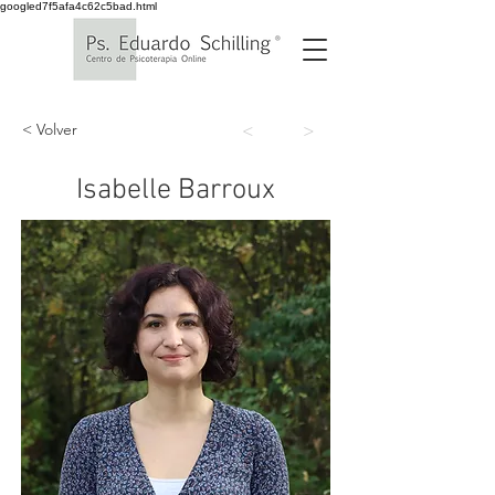
googled7f5afa4c62c5bad.html
< Volver
<
>
Isabelle Barroux