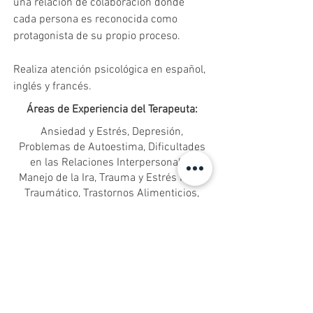
una relación de colaboración donde 
cada persona es reconocida como 
protagonista de su propio proceso.
Realiza atención psicológica en español, 
inglés y francés.
Áreas de Experiencia del Terapeuta:
Ansiedad y Estrés, Depresión,
Problemas de Autoestima, Dificultades
en las Relaciones Interpersonales,
Manejo de la Ira, Trauma y Estrés Post-
Traumático, Trastornos Alimenticios,
Adicciones, Trastornos de Personalidad,
Obsesiones y Compulsiones, Duelo y
Pérdida, Problemas de Sueño,
Problemas de Atención y Concentración,
Identidad y Autoconocimiento,
Orientación Sexual e Identidad de
Género, Problemas Sexuales, Desarrollo