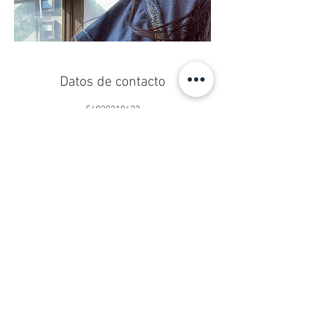
Datos de contacto
56920219622
centropseduardoschilling@gmail.com
Centro Ps. Eduardo Schilling®
Psicoterapia Online y Presencial
San Sebastián 2750, Oficina 902