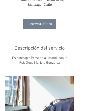
m
Santiago, Chile
i
n
Reservar ahora
Descripción del servicio
Psicoterapia Presencial Infantil con la
Psicóloga Mariela González