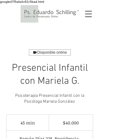
googled7f5afa4c62c5bad.html
Disponible online
Presencial Infantil
con Mariela G.
Psicoterapia Presencial Infantil con la
Psicóloga Mariela González
40.000
pesos
45 min
4
$40.000
chilenos
5
Román Díaz 228, Providencia,