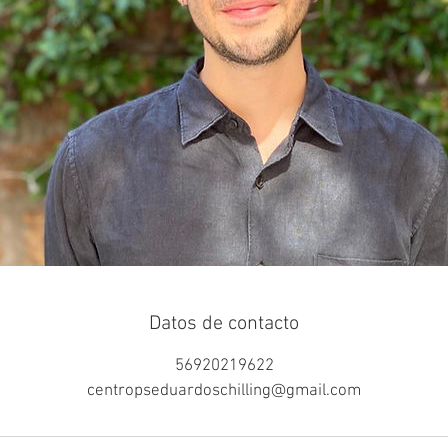
Datos de contacto
56920219622
centropseduardoschilling@gmail.com