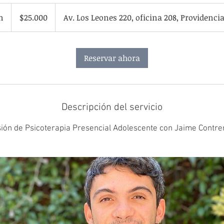
25.000
pesos
n
4
$25.000
Av. Los Leones 220, oficina 208, Providencia
chilenos
5
m
Reservar ahora
i
n
Descripción del servicio
ión de Psicoterapia Presencial Adolescente con Jaime Contre