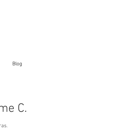
Blog
me C.
ras.