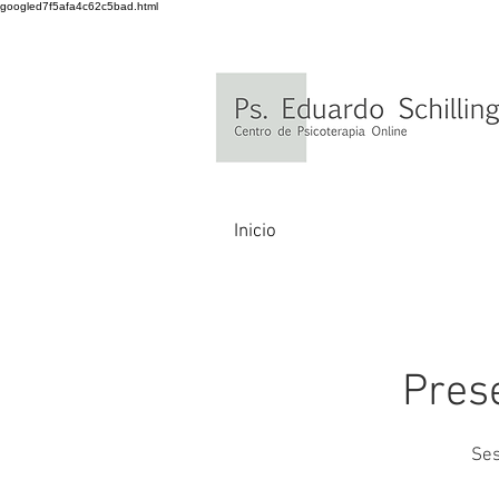
googled7f5afa4c62c5bad.html
Inicio
Pres
Ses