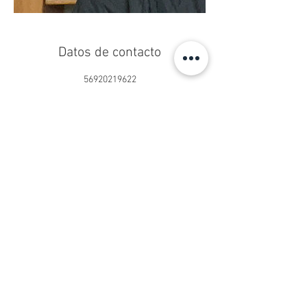
Datos de contacto
56920219622
centropseduardoschilling@gmail.com
Centro Ps. Eduardo Schilling®
Psicoterapia Online y Presencial
San Sebastián 2750, Oficina 902
Las Condes, Santiago, Chile
contacto@psicologoeduardoschilling.cl