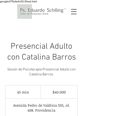
googled7f5afa4c62c5bad.html
Presencial Adulto
con Catalina Barros
Sesión de Psicoterapia Presencial Adulto con
Catalina Barros.
40.000
pesos
45 min
4
$40.000
chilenos
5
Avenida Pedro de Valdivia 555, of.
m
408. Providencia
i