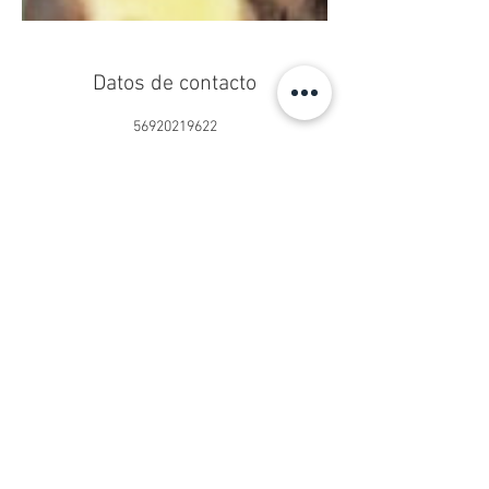
Datos de contacto
56920219622
centropseduardoschilling@gmail.com
Centro Ps. Eduardo Schilling®
Psicoterapia Online y Presencial
San Sebastián 2750, Oficina 902
Las Condes, Santiago, Chile
contacto@psicologoeduardoschilling.cl