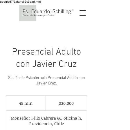
googled7f5afa4c62c5bad.html
Presencial Adulto
con Javier Cruz
Sesión de Psicoterapia Presencial Adulto con
Javier Cruz.
30.000
pesos
45 min
4
$30.000
chilenos
5
Monseñor Félix Cabrera 66, oficina h,
m
Providencia, Chile
i