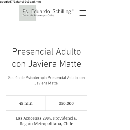
googled7f5afa4c62c5bad.html
Presencial Adulto
con Javiera Matte
Sesión de Psicoterapia Presencial Adulto con
Javiera Matte.
50.000
pesos
45 min
4
$50.000
chilenos
5
Las Azucenas 2984, Providencia,
m
Región Metropolitana, Chile
i