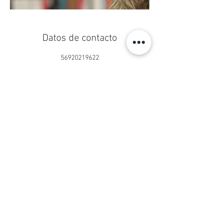
Datos de contacto
56920219622
centropseduardoschilling@gmail.com
Centro Ps. Eduardo Schilling®
Psicoterapia Online y Presencial
San Sebastián 2750, Oficina 902
Las Condes, Santiago, Chile
contacto@psicologoeduardoschilling.cl