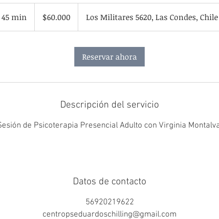
60.000
pesos
45 min
4
$60.000
Los Militares 5620, Las Condes, Chile
chilenos
5
m
Reservar ahora
i
n
Descripción del servicio
Sesión de Psicoterapia Presencial Adulto con Virginia Montalva
Datos de contacto
56920219622
centropseduardoschilling@gmail.com