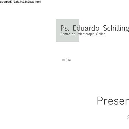
googled7f5afa4c62c5bad.html
Inicio
Presen