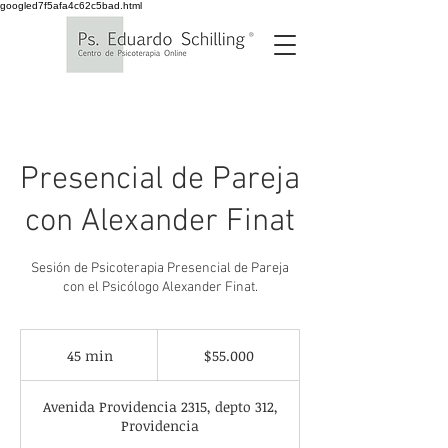
googled7f5afa4c62c5bad.html
Presencial de Pareja
con Alexander Finat
Sesión de Psicoterapia Presencial de Pareja
con el Psicólogo Alexander Finat.
55.000
pesos
45 min
4
$55.000
chilenos
5
Avenida Providencia 2315, depto 312,
m
Providencia
i