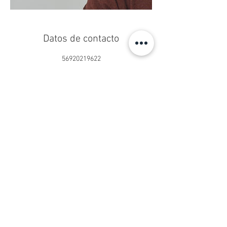
Datos de contacto
56920219622
centropseduardoschilling@gmail.com
Centro Ps. Eduardo Schilling®
Psicoterapia Online y Presencial
San Sebastián 2750, Oficina 902
Las Condes, Santiago, Chile
contacto@psicologoeduardoschilling.cl