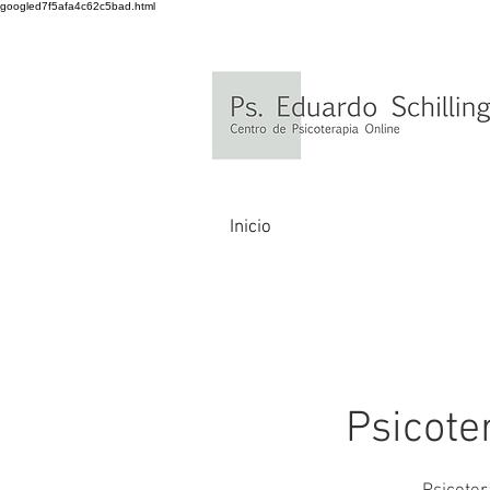
googled7f5afa4c62c5bad.html
Inicio
Psicote