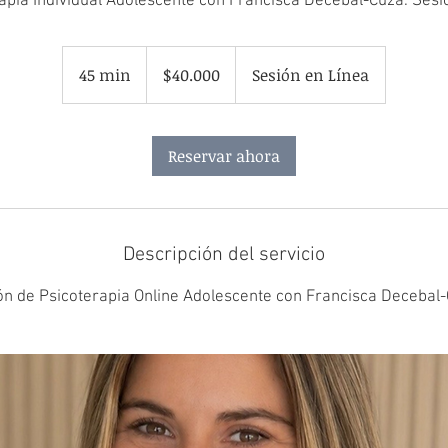
apia Individual Adolescente con Francisca Decebal-Cuza. Sesi
40.000
pesos
45 min
4
$40.000
Sesión en Línea
chilenos
5
m
Reservar ahora
i
n
Descripción del servicio
ón de Psicoterapia Online Adolescente con Francisca Decebal-