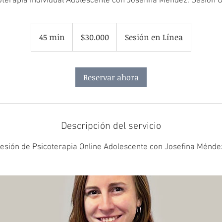
oterapia Individual Adolescente con Josefina Méndez. Sesión O
30.000
pesos
45 min
4
$30.000
Sesión en Línea
chilenos
5
m
Reservar ahora
i
n
Descripción del servicio
esión de Psicoterapia Online Adolescente con Josefina Ménde