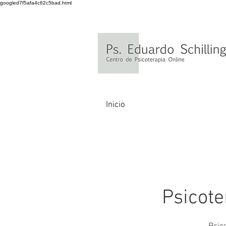
googled7f5afa4c62c5bad.html
Inicio
Psicote