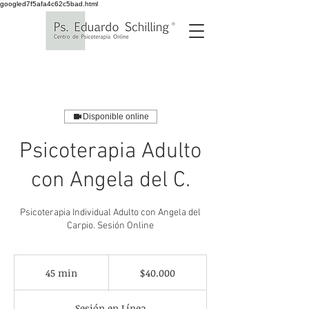
googled7f5afa4c62c5bad.html
Disponible online
Psicoterapia Adulto
con Angela del C.
Psicoterapia Individual Adulto con Angela del
Carpio. Sesión Online
40.000
pesos
45 min
4
$40.000
chilenos
5
Sesión en Línea