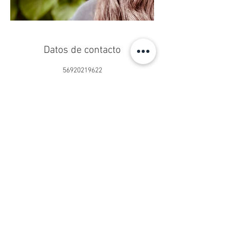
Datos de contacto
56920219622
centropseduardoschilling@gmail.com
Centro Ps. Eduardo Schilling®
Psicoterapia Online y Presencial
San Sebastián 2750, Oficina 902
Las Condes, Santiago, Chile