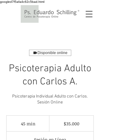
googled7f5afa4c62c5bad.html
Disponible online
Psicoterapia Adulto
con Carlos A.
Psicoterapia Individual Adulto con Carlos.
Sesión Online
35.000
pesos
45 min
4
$35.000
chilenos
5
Sesión en Línea