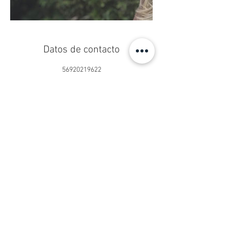
Datos de contacto
56920219622
centropseduardoschilling@gmail.com
Centro Ps. Eduardo Schilling®
Psicoterapia Online y Presencial
San Sebastián 2750, Oficina 902
Las Condes, Santiago, Chile