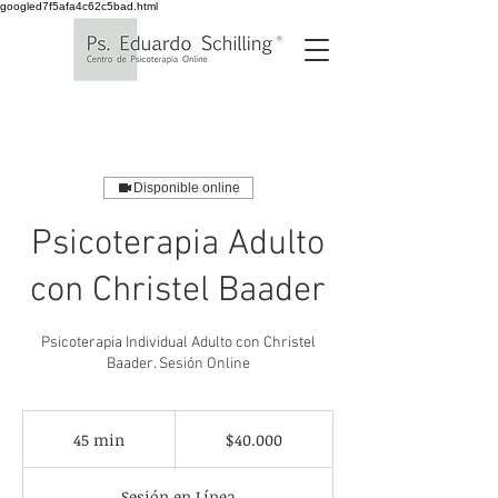
googled7f5afa4c62c5bad.html
Disponible online
Psicoterapia Adulto
con Christel Baader
Psicoterapia Individual Adulto con Christel
Baader. Sesión Online
40.000
pesos
45 min
4
$40.000
chilenos
5
Sesión en Línea