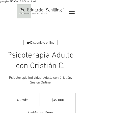
googled7f5afa4c62c5bad.html
Disponible online
Psicoterapia Adulto
con Cristián C.
Psicoterapia Individual Adulto con Cristián.
Sesión Online
45.000
pesos
45 min
4
$45.000
chilenos
5
Sesión en línea