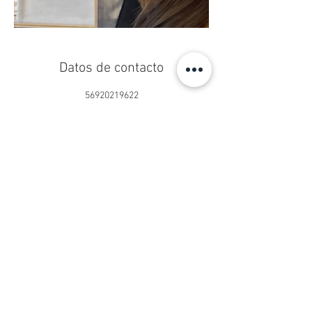
Datos de contacto
56920219622
centropseduardoschilling@gmail.com
Centro Ps. Eduardo Schilling®
Psicoterapia Online y Presencial
San Sebastián 2750, Oficina 902
Las Condes, Santiago, Chile