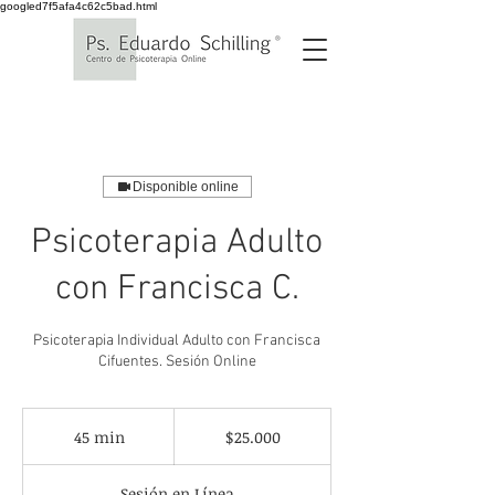
googled7f5afa4c62c5bad.html
Disponible online
Psicoterapia Adulto
con Francisca C.
Psicoterapia Individual Adulto con Francisca
Cifuentes. Sesión Online
25.000
pesos
45 min
4
$25.000
chilenos
5
Sesión en Línea