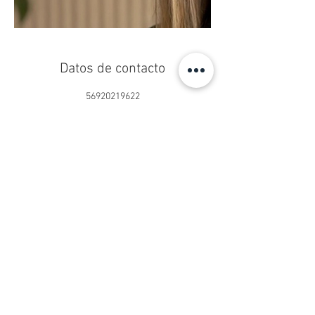
Datos de contacto
56920219622
centropseduardoschilling@gmail.com
Centro Ps. Eduardo Schilling®
Psicoterapia Online y Presencial
San Sebastián 2750, Oficina 902
Las Condes, Santiago, Chile