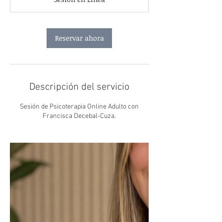
m
i
n
Reservar ahora
Descripción del servicio
Sesión de Psicoterapia Online Adulto con
Francisca Decebal-Cuza.