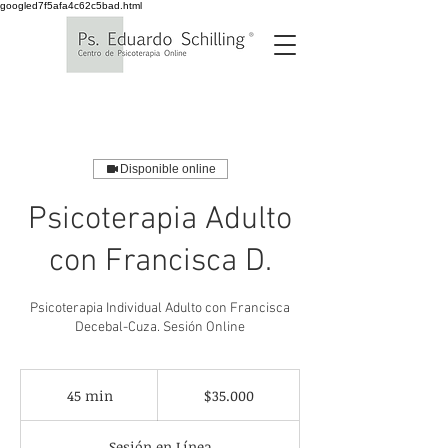
googled7f5afa4c62c5bad.html
Disponible online
Psicoterapia Adulto
con Francisca D.
Psicoterapia Individual Adulto con Francisca
Decebal-Cuza. Sesión Online
35.000
pesos
45 min
4
$35.000
chilenos
5
Sesión en Línea