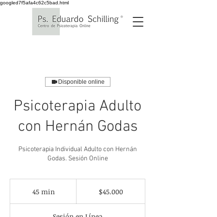
googled7f5afa4c62c5bad.html
Disponible online
Psicoterapia Adulto
con Hernán Godas
Psicoterapia Individual Adulto con Hernán
Godas. Sesión Online
45.000
pesos
45 min
4
$45.000
chilenos
5
Sesión en Línea