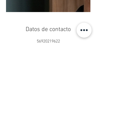
Datos de contacto
56920219622
centropseduardoschilling@gmail.com
Centro Ps. Eduardo Schilling®
Psicoterapia Online y Presencial
San Sebastián 2750, Oficina 902
Las Condes, Santiago, Chile