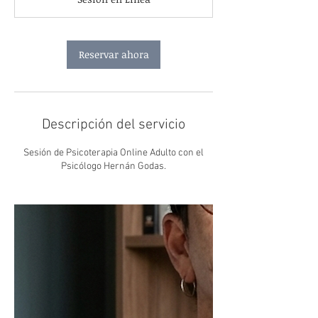
m
i
n
Reservar ahora
Descripción del servicio
Sesión de Psicoterapia Online Adulto con el
Psicólogo Hernán Godas.