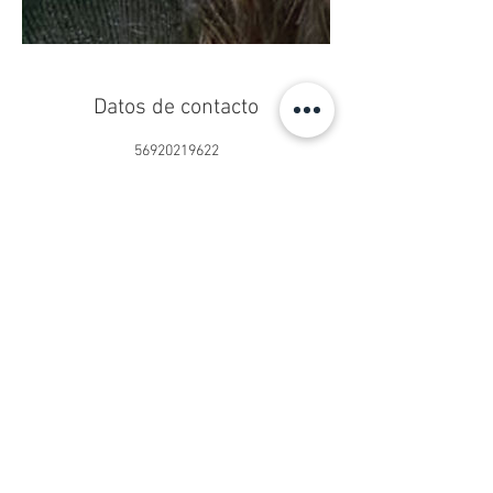
Datos de contacto
56920219622
centropseduardoschilling@gmail.com
Centro Ps. Eduardo Schilling®
Psicoterapia Online y Presencial
San Sebastián 2750, Oficina 902
Las Condes, Santiago, Chile