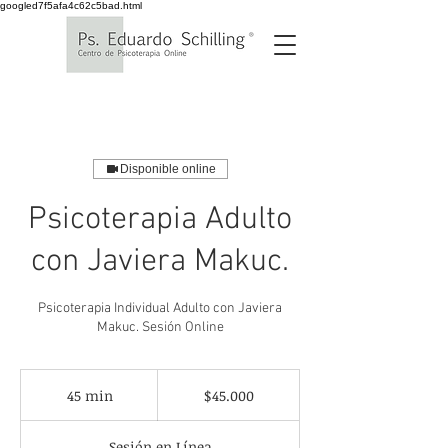
googled7f5afa4c62c5bad.html
Disponible online
Psicoterapia Adulto
con Javiera Makuc.
Psicoterapia Individual Adulto con Javiera
Makuc. Sesión Online
45.000
pesos
45 min
4
$45.000
chilenos
5
Sesión en Línea