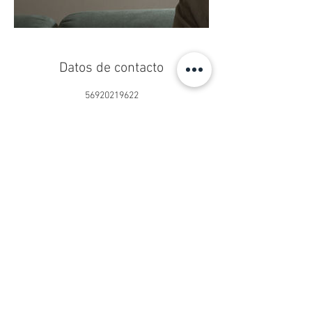
Datos de contacto
56920219622
centropseduardoschilling@gmail.com
Centro Ps. Eduardo Schilling®
Psicoterapia Online y Presencial
San Sebastián 2750, Oficina 902
Las Condes, Santiago, Chile