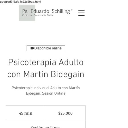
googled7f5afa4c62c5bad.html
Disponible online
Psicoterapia Adulto
con Martín Bidegain
Psicoterapia Individual Adulto con Martín
Bidegain. Sesión Online
25.000
pesos
45 min
4
$25.000
chilenos
5
Sesión en Línea