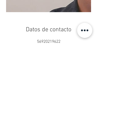
Datos de contacto
56920219622
centropseduardoschilling@gmail.com
Centro Ps. Eduardo Schilling®
Psicoterapia Online y Presencial
San Sebastián 2750, Oficina 902
Las Condes, Santiago, Chile