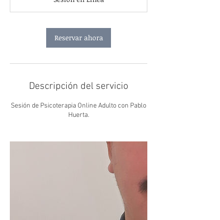
m
i
n
Reservar ahora
Descripción del servicio
Sesión de Psicoterapia Online Adulto con Pablo
Huerta.