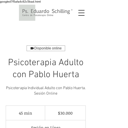
googled7f5afa4c62c5bad.html
Disponible online
Psicoterapia Adulto
con Pablo Huerta
Psicoterapia Individual Adulto con Pablo Huerta.
Sesión Online
30.000
pesos
45 min
4
$30.000
chilenos
5
Sesión en Línea