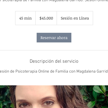
Psicoterapia de Familia con Magdalena Garrido. Sesión Onlin
45.000
pesos
45 min
4
$45.000
Sesión en Línea
chilenos
5
m
Reservar ahora
i
n
Descripción del servicio
esión de Psicoterapia Online de Familia con Magdalena Garrid