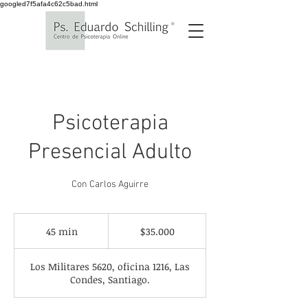
googled7f5afa4c62c5bad.html
Psicoterapia
Presencial Adulto
Con Carlos Aguirre
35.000
pesos
45 min
4
$35.000
chilenos
5
Los Militares 5620, oficina 1216, Las
m
Condes, Santiago.
i
n