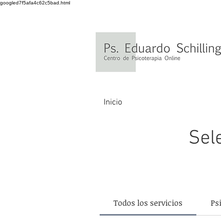
googled7f5afa4c62c5bad.html
Inicio
Sel
Todos los servicios
Ps