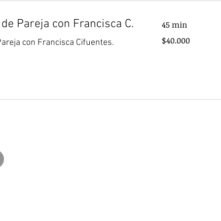
 de Pareja con Francisca C.
45 min
40.000
$40.000
Pareja con Francisca Cifuentes.
pesos
chilenos