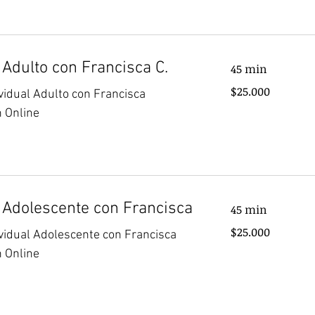
 Adulto con Francisca C.
45 min
25.000
$25.000
ividual Adulto con Francisca
pesos
chilenos
n Online
 Adolescente con Francisca
45 min
25.000
$25.000
ividual Adolescente con Francisca
pesos
chilenos
n Online