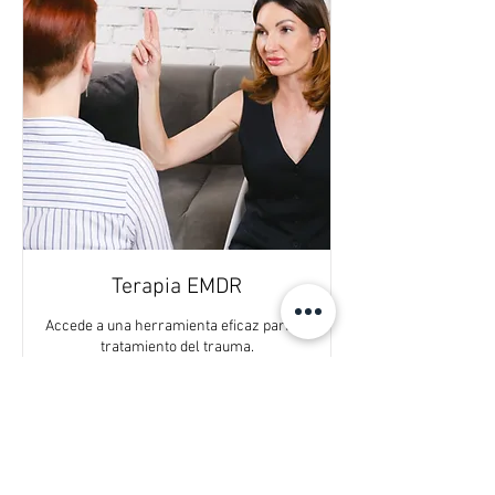
Terapia EMDR
Accede a una herramienta eficaz para el
tratamiento del trauma.
Leer más
45 min
70.000
$70.000
pesos
chilenos