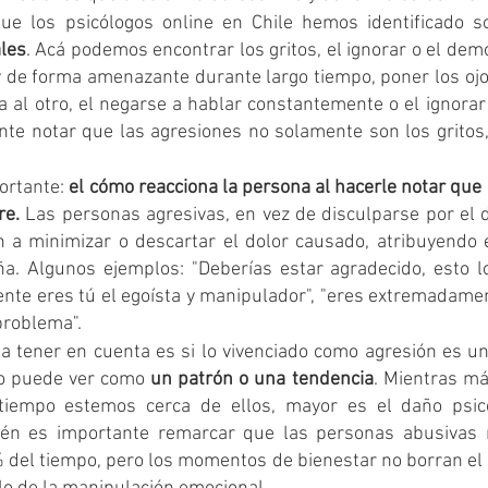
ue los psicólogos online en Chile hemos identificado s
les
. Acá podemos encontrar los gritos, el ignorar o el demo
y de forma amenazante durante largo tiempo, poner los ojo
da al otro, el negarse a hablar constantemente o el ignorar 
ante notar que las agresiones no solamente son los gritos,
ortante: 
el cómo reacciona la persona al hacerle notar que 
re.
 Las personas agresivas, en vez de disculparse por el 
n a minimizar o descartar el dolor causado, atribuyendo e
a. Algunos ejemplos: "Deberías estar agradecido, esto l
ente eres tú el egoísta y manipulador", "eres extremadamen
problema".
 a tener en cuenta es si lo vivenciado como agresión es un
lo puede ver como 
un patrón o una tendencia
. Mientras má
iempo estemos cerca de ellos, mayor es el daño psico
én es importante remarcar que las personas abusivas n
 del tiempo, pero los momentos de bienestar no borran el a