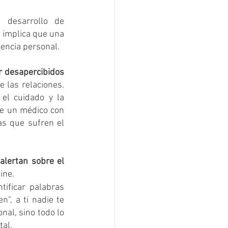
desarrollo de 
 implica que una 
encia personal.
r desapercibidos
 las relaciones. 
l cuidado y la 
de un médico con 
s que sufren el 
lertan sobre el 
ine.
ificar palabras 
, a ti nadie te 
al, sino todo lo 
tal.