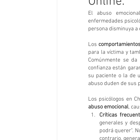
Online.
El abuso emociona
enfermedades psicológ
persona disminuya a o
Los 
comportamientos
para la víctima y tamb
Comúnmente se da en
confianza están garan
su paciente o la de 
abuso duden de sus p
Los psicólogos en Ch
abuso emocional
, ca
Críticas frecue
generales y desp
podrá querer". No
contrario, gener