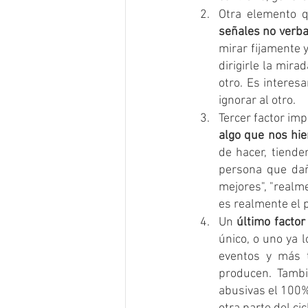
Otra elemento q
señales no verba
mirar fijamente 
dirigirle la mira
otro. Es interes
ignorar al otro.
Tercer factor imp
algo que nos hie
de hacer, tiende
persona que dañ
mejores", "realm
es realmente el 
Un 
último factor
único, o uno ya 
eventos y más t
producen. Tambi
abusivas el 100%