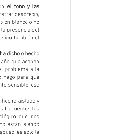
on 
el tono y las 
strar desprecio, 
s en blanco o no 
la presencia del 
 sino también el 
ha dicho o hecho 
daño que acaban 
l problema a la 
o hago para que 
te sensible, eso 
 hecho aislado y 
s frecuentes los 
lógico que nos 
o están siendo 
buso, es solo la 