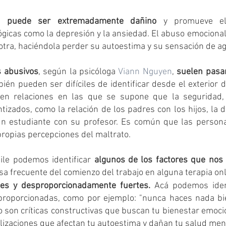
l 
puede ser extremadamente dañino
 y promueve el 
icas como la depresión y la ansiedad. El abuso emocional
tra, haciéndola perder su autoestima y su sensación de ag
 abusivos
, según la psicóloga 
Viann Nguyen
, 
suelen pasa
ién pueden ser difíciles de identificar desde el exterior de
 relaciones en las que se supone que la seguridad, e
tizados, como la relación de los padres con los hijos, la 
un estudiante con su profesor. Es común que las persona
ropias percepciones del maltrato.
ile podemos identificar 
algunos de los factores que nos a
usa frecuente del comienzo del trabajo en alguna terapia onl
ntes y desproporcionadamente fuertes.
 Acá podemos ident
roporcionadas, como por ejemplo: "nunca haces nada bien"
 son críticas constructivas que buscan tu bienestar emocion
alizaciones que afectan tu autoestima y dañan tu salud men