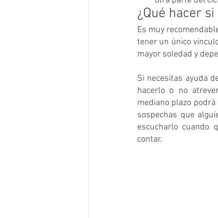
otra parte del ci
¿Qué hacer si
Es muy recomendable
tener un único víncul
mayor soledad y depe
Si necesitas ayuda de
hacerlo o no atreve
mediano plazo podrá ay
sospechas que algui
escucharlo cuando q
contar.