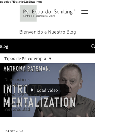
googled7f5afa4c62c5bad.html
Bienvenido a Nuestro Blog
Blog
Tipos de Psicoterapia
Todas las entradas
Diagnósticos
Psicológicos
Load video
Tipos de Psicoterapia
Trastorno de
Personalidad
23 oct 2023