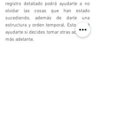
registro detallado podrá ayudarte a no 
olvidar las cosas que han estado 
sucediendo, además de darle una 
estructura y orden temporal. Esto podrá 
ayudarte si decides tomar otras acciones 
más adelante.
Realiza una denuncia o queja formal. 
Si 
no dieron resultado las aproximaciones 
informales, quizás es el momento para 
hacer una denuncia formal. Para hacer 
este paso debes seguir la estructura y el 
reglamento interno de la institución en la 
que trabajas.
Tomar acciones legales. 
Si la conducta 
ejercida por el empleador o por cualquier 
otro miembro de la institución se 
mantiene y, a pesar de la denuncia no se 