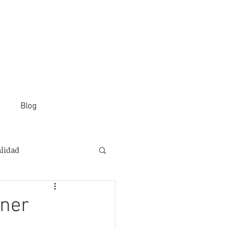
Blog
alidad
ener