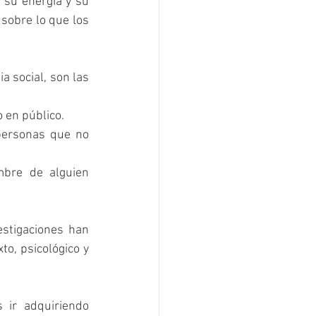
 su energía y su 
sobre lo que los 
 social, son las 
 en público.
personas que no 
mbre de alguien 
stigaciones han 
o, psicológico y 
ir adquiriendo 