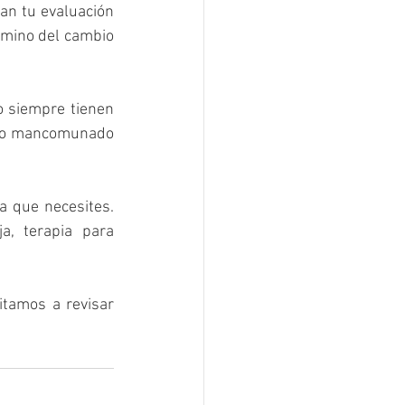
an tu evaluación 
amino del cambio 
 siempre tienen 
ajo mancomunado 
 que necesites. 
a, terapia para 
Si quieres información más detallada sobre el trastorno de fobia social te invitamos a revisar 