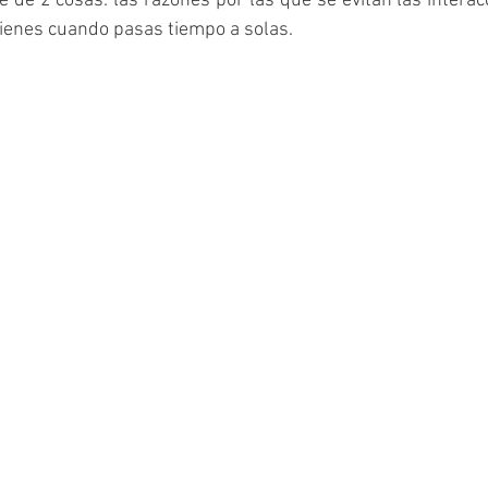
de 2 cosas: las razones por las que se evitan las interacc
tienes cuando pasas tiempo a solas.