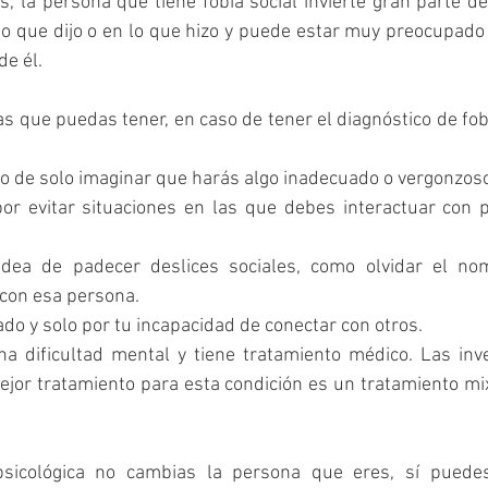
, la persona que tiene fobia social invierte gran parte de
 que dijo o en lo que hizo y puede estar muy preocupado 
e él.
s que puedas tener, en caso de tener el diagnóstico de fobia
so de solo imaginar que harás algo inadecuado o vergonzoso
por evitar situaciones en las que debes interactuar con 
 idea de padecer deslices sociales, como olvidar el no
con esa persona.
ado y solo por tu incapacidad de conectar con otros.
na dificultad mental y tiene tratamiento médico. Las inve
or tratamiento para esta condición es un tratamiento mixt
psicológica no cambias la persona que eres, sí puedes 