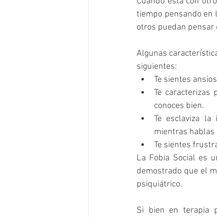
Cuando está con otros
tiempo pensando en lo
otros puedan pensar d
Algunas característica
siguientes:
Te sientes ansio
Te caracterizas 
conoces bien.
Te esclaviza la
mientras hablas 
Te sientes frustr
La Fobia Social es u
demostrado que el mej
psiquiátrico. 
Si bien en terapia 