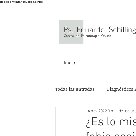
googled7f5afa4c62c5bad.html
Inicio
Todas las entradas
Diagnósticos 
14 nov 2022
3 min de lectur
¿Es lo mi