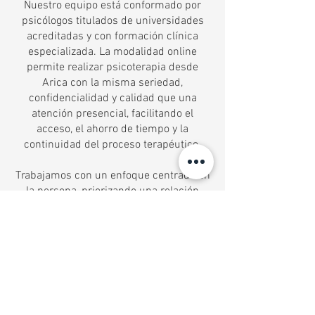
Nuestro equipo está conformado por
psicólogos titulados de universidades
acreditadas y con formación clínica
especializada. La modalidad online
permite realizar psicoterapia desde
Arica con la misma seriedad,
confidencialidad y calidad que una
atención presencial, facilitando el
acceso, el ahorro de tiempo y la
continuidad del proceso terapéutico.
Trabajamos con un enfoque centrado en
la persona, priorizando una relación
terapéutica cercana, respetuosa y
profesional. Para comenzar, puedes
elegir libremente al psicólogo de tu
preferencia y agendar tu hora de forma
simple. Estamos aquí para
acompañarte.