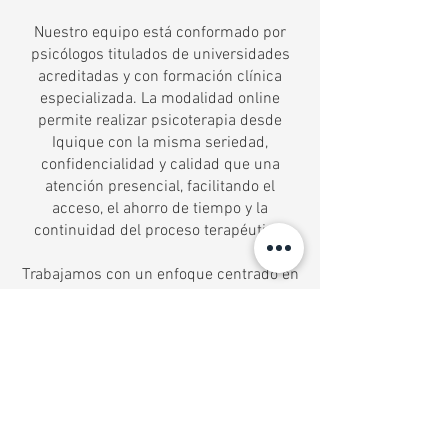
Nuestro equipo está conformado por
psicólogos titulados de universidades
acreditadas y con formación clínica
especializada. La modalidad online
permite realizar psicoterapia desde
Iquique con la misma seriedad,
confidencialidad y calidad que una
atención presencial, facilitando el
acceso, el ahorro de tiempo y la
continuidad del proceso terapéutico.
Trabajamos con un enfoque centrado en
la persona, priorizando una relación
terapéutica cercana, respetuosa y
profesional. Para comenzar, puedes
elegir libremente al psicólogo de tu
preferencia y agendar tu hora de forma
simple. Estamos aquí para
acompañarte.