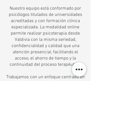
Nuestro equipo está conformado por
psicólogos titulados de universidades
acreditadas y con formación clínica
especializada. La modalidad online
permite realizar psicoterapia desde
Valdivia con la misma seriedad,
confidencialidad y calidad que una
atención presencial, facilitando el
acceso, el ahorro de tiempo y la
continuidad del proceso terapéutico.
Trabajamos con un enfoque centrado en
la persona, priorizando una relación
terapéutica cercana, respetuosa y
profesional. Para comenzar, puedes
elegir libremente al psicólogo de tu
preferencia y agendar tu hora de forma
simple. Estamos aquí para
acompañarte.