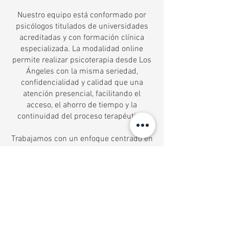
Nuestro equipo está conformado por
psicólogos titulados de universidades
acreditadas y con formación clínica
especializada. La modalidad online
permite realizar psicoterapia desde Los
Ángeles con la misma seriedad,
confidencialidad y calidad que una
atención presencial, facilitando el
acceso, el ahorro de tiempo y la
continuidad del proceso terapéutico.
Trabajamos con un enfoque centrado en
la persona, priorizando una relación
terapéutica cercana, respetuosa y
profesional. Para comenzar, puedes
elegir libremente al psicólogo de tu
preferencia y agendar tu hora de forma
simple. Estamos aquí para
acompañarte.