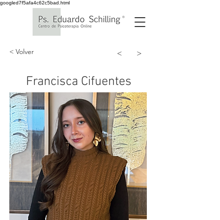
googled7f5afa4c62c5bad.html
< Volver
<
>
Francisca Cifuentes