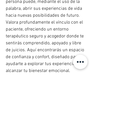
persona puede, mediante el uso de la 
palabra, abrir sus experiencias de vida 
hacia nuevas posibilidades de futuro. 
Valora profundamente el vínculo con el 
paciente, ofreciendo un entorno 
terapéutico seguro y acogedor donde te 
sentirás comprendido, apoyado y libre 
de juicios. Aquí encontrarás un espacio 
de confianza y confort, diseñado para 
ayudarte a explorar tus experiencias y 
alcanzar tu bienestar emocional.
Áreas de Experiencia del Terapeuta:
Ansiedad y Estrés, Depresión,
Problemas de Autoestima, Dificultades
en las Relaciones Interpersonales,
Trauma y Estrés Post-Traumático,
Trastornos Alimenticios, Obsesiones y
Compulsiones, Duelo y Pérdida,