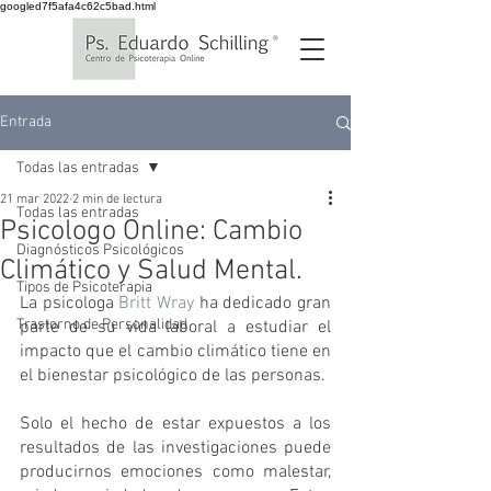
googled7f5afa4c62c5bad.html
Entrada
Todas las entradas
21 mar 2022
2 min de lectura
Todas las entradas
Psicologo Online: Cambio
Diagnósticos Psicológicos
Climático y Salud Mental.
Tipos de Psicoterapia
La psicologa 
Britt Wray
 ha dedicado gran 
Trastorno de Personalidad
parte de su vida laboral a estudiar el 
impacto que el cambio climático tiene en 
el bienestar psicológico de las personas.
Solo el hecho de estar expuestos a los 
resultados de las investigaciones puede 
producirnos emociones como malestar, 