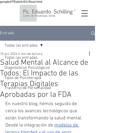
googled7f5afa4c62c5bad.html
Entrada
Todas las entradas
15 oct 2024
4 min de lectura
Todas las entradas
Salud Mental al Alcance de
Diagnósticos Psicológicos
Todos: El Impacto de las
Tipos de Psicoterapia
Terapias Digitales
Trastorno de Personalidad
Aprobadas por la FDA
En nuestro blog, hemos seguido de 
cerca los avances tecnológicos que 
están transformando la salud mental. 
Desde la integración de 
modelos de 
terapia blended y el uso de apps 