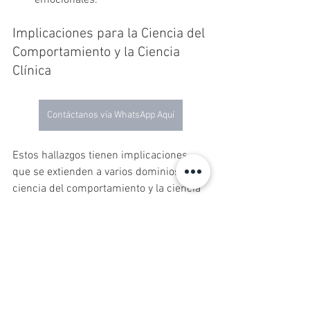
emocionales.
Implicaciones para la Ciencia del 
Comportamiento y la Ciencia 
Clínica
Contáctanos vía WhatsApp Aquí
Estos hallazgos tienen implicaciones 
que se extienden a varios dominios en la 
ciencia del comportamiento y la ciencia 
clínica. En el ámbito de la psicoterapia, 
entender cómo diferentes patrones de 
uso de estrategias de regulación 
emocional se relacionan con la salud 
mental puede guiar la personalización 
de intervenciones terapéuticas.
 Por 
ejemplo, fomentar un mayor uso de 